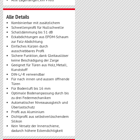
Alle Details
Kombinierbar mit zusätzlichem
Schwellenprofil für Nullschwelle
Schalldämmung bis 51 dB
Eckabdichtungen aus EPDM-Schaum
zur Falz-Abdichtung
Einfaches Kürzen durch
ausschiebbares Profil
Sichere Funktion, dank Gleitauslöser
keine Beschädigung der Zarge
Geeignet für Türen aus Holz, Metall,
Kunststoff
DIN-L/-R verwendbar
Für nach innen und aussen öffnende
Türen
Für Bodenluft bis 16 mm
Optimale Bodenanpassung durch bis
zu drei Federmechaniken
Automatischer Niveauausgleich und
Überlastschutz
Profil aus Aluminium
Dichtprofil aus selbstverlöschendem
Silikon
Kein Versatz der Innenschiene,
dadurch höhere Eckendichtigkeit