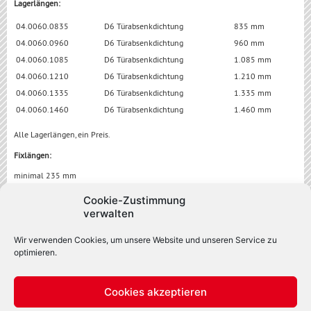
Lagerlängen:
04.0060.0835
D6 Türabsenkdichtung
835 mm
04.0060.0960
D6 Türabsenkdichtung
960 mm
04.0060.1085
D6 Türabsenkdichtung
1.085 mm
04.0060.1210
D6 Türabsenkdichtung
1.210 mm
04.0060.1335
D6 Türabsenkdichtung
1.335 mm
04.0060.1460
D6 Türabsenkdichtung
1.460 mm
Alle Lagerlängen, ein Preis.
Fixlängen:
minimal 235 mm
maximal 2.000 mm
Cookie-Zustimmung
04.0060.XXXX
D6 Türabsenkdichtung
Fixlänge XXXX mm
verwalten
Alle Fixlängen, ein Preis.
Wir verwenden Cookies, um unsere Website und unseren Service zu
optimieren.
Downloads
Cookies akzeptieren
Datenblatt
(PDF, 970 KB)
Ausschreibungstext D6
(DOCX, 43 KB)