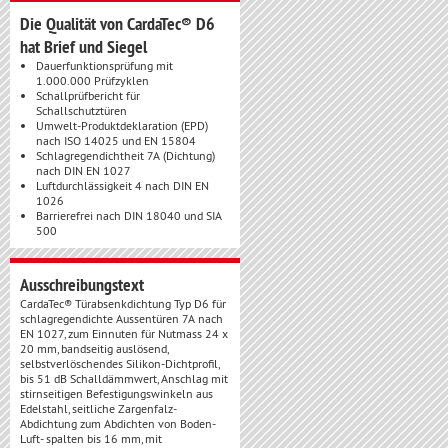
Die Qualität von CardaTec® D6
hat Brief und Siegel
Dauerfunktionsprüfung mit
1.000.000 Prüfzyklen
Schallprüfbericht für
Schallschutztüren
Umwelt-Produktdeklaration (EPD)
nach ISO 14025 und EN 15804
Schlagregendichtheit 7A (Dichtung)
nach DIN EN 1027
Luftdurchlässigkeit 4 nach DIN EN
1026
Barrierefrei nach DIN 18040 und SIA
500
Ausschreibungstext
CardaTec® Türabsenkdichtung Typ D6 für
schlagregendichte Aussentüren 7A nach
EN 1027, zum Einnuten für Nutmass 24 x
20 mm, bandseitig auslösend,
selbstverlöschendes Silikon-Dichtprofil,
bis 51 dB Schalldämmwert, Anschlag mit
stirnseitigen Befestigungswinkeln aus
Edelstahl, seitliche Zargenfalz-
Abdichtung zum Abdichten von Boden-
Luft- spalten bis 16 mm, mit