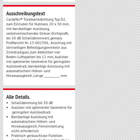
Ausschreibungstext
CardaTec® Türabsenkdichtung Typ D2,
zum Einnuten für Nutmass 20 x 30 mm,
mit bandseitiger Auslösung,
selbstverlöschendes Silikon-Dichtprofil,
bis 50 dB Schalldämmwert, gemäss
Prüfbericht Nr. 13-002396, Anschlag mit
stirnseitigen Befestigungswinkeln aus
Zinkdruckguss, zum Abdichten von
Boden-Luftspalten bis 12 mm, Auslöser
mit optimierter Geometrie für geringsten
Auslösedruck, bandseitige Auslösung mit
automatischem Höhen- und
Niveauausgleich, Länge __________ mm.
Alle Details.
Schalldämmung bis 50 dB
Auslöser mit optimierter Geometrie für
geringsten Auslösedruck
Bandseitige Auslösung mit
automatischem Höhen- und
Niveauausgleich, Feineinstellung
nicht erforderlich
Praktisch geräuschlose Funktion