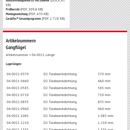
Ausschreibungstexte D2 mit Zubehör
(DOCX, 41
KB)
Prüfbericht
(PDF, 309,8 KB)
Montageanleitung
(PDF, 470 KB)
CardaTec® Gesamtprogramm
(PDF, 1.728 KB)
Artikelnummern
Gangflügel
Artikelnummer = 04.0021.Länge
Lagerlängen:
04.0021.0370
D2 Türabsenkdichtung
370 mm
04.0021.0460
D2 Türabsenkdichtung
460 mm
04.0021.0585
D2 Türabsenkdichtung
585 mm
04.0021.0710
D2 Türabsenkdichtung
710 mm
04.0021.0835
D2 Türabsenkdichtung
835 mm
04.0021.0960
D2 Türabsenkdichtung
960 mm
04.0021.1085
D2 Türabsenkdichtung
1.085 mm
04.0021.1210
D2 Türabsenkdichtung
1.210 mm
04.0021.1335
D2 Türabsenkdichtung
1.335 mm