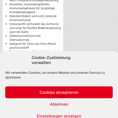
durch integrierte Endlagendämpfung
Eloxiertes, verwindungssteifes
Aluminiumgehäuse für langlebige
Klimabeständigkeit
Edelstahlfedern und nicht rostende
Innenmechanik
Silikonprofil verhindert das Anfrieren
und sorgt für flexible Bodenanpassung
auch bei Kälte
Selbstnachstellend mit
Überlastschutz
Geeignet für Türen aus Holz, Metall
und Kunststoff
Druckplatten aus Edelstahl als
Zubehör
Cookie-Zustimmung
Dichtprofil aus selbstverlöschendem
verwalten
Silikon
Wir verwenden Cookies, um unsere Website und unseren Service zu
Alle Vorteile.
optimieren.
Geeignet für Feucht- und
Nassraumtüren
Branddicht und rauchdicht
Cookies akzeptieren
Schalldicht und zugluftdicht
einseitige Auslösung
Nutbreite 20 mm
Ablehnen
Auch für einflüglige Türen erhältlich
Ideale Lösung für raumhohe Türen
ohne Deckenanschlag
Einstellungen anzeigen