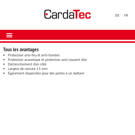
DE
FR
Tous les avantages​
Protection anti-feu et anti-fumées
Protection acoustique et protection anti-courant d‘air
Déclenchement d’un côté
Largeur de rainure 13 mm
Également disponible pour des portes à un battant