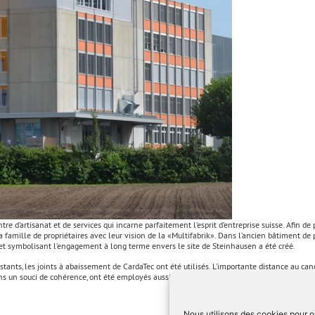
re d’artisanat et de services qui incarne parfaitement l’esprit d’entreprise suisse. Afin de
mille de propriétaires avec leur vision de la «Multifabrik». Dans l’ancien bâtiment de pr
s et symbolisant l’engagement à long terme envers le site de Steinhausen a été créé.
xistants, les joints à abaissement de CardaTec ont été utilisés. L’importante distance au 
s un souci de cohérence, ont été employés aussi pour les vantaux d’entrée. Un excellent 
Nous utilisons des cookies pour op