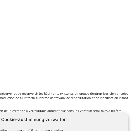
 préserver et de reconvertir les bâtiments existants, un groupe d’entreprises bien ancrées
oduction de Multiforsa, au terme de travaux de réhabilitation et de viabilisation visant
canon de la crémone à verrouillage automatique dans les vantaux semi-fixes a pu être
choix de ferrements de qualité pour une utilisation commerciale et industrielle
Cookie-Zustimmung verwalten
timiser notre site Web et notre service.