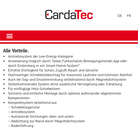
DE
FR
Alle Vorteile.
Antriebssystem der Low-Energy-Kategorie
Ansteuerung möglich durch Taster, Funkschalter, Bewegungsmelder, App oder
durch Einbindung in ein Smart-Home-System*
Erhöhte Dichtigkeit für Schall, Zugluft, Rauch und Gerüche
Hochwertiger Schiebetürbeschlag für maximale Laufruhe und höchsten Komfort
Auch bei Sog- und Druckeinwirkung selbsthaltend durch Magnetdichtsystem
Selbsthemmendes System ohne zusätzliche Verriegelung oder Zuhaltung
Für einflüglige Holz-Schiebetüren
Schnelle und einfache Montage durch optimal aufeinander abgestimmte
Komponenten
Komplettsystem bestehend aus
– Schiebetürgarnitur
– Antriebssystem
– Auslösende Dichtungen oben und unten
– Abdichtung zur Wand durch Magnetdichtsystem
– Bodenführung